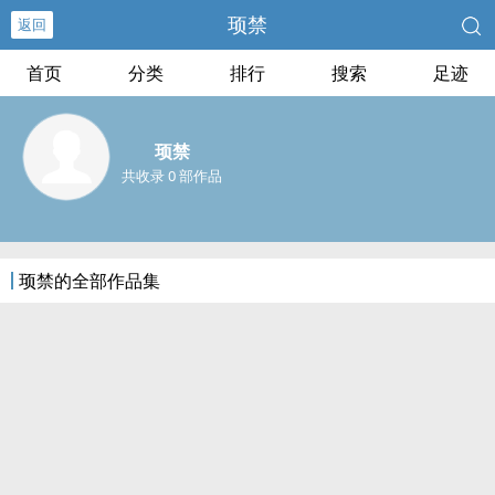
顼禁
返回
首页
分类
排行
搜索
足迹
顼禁
共收录 0 部作品
顼禁的全部作品集