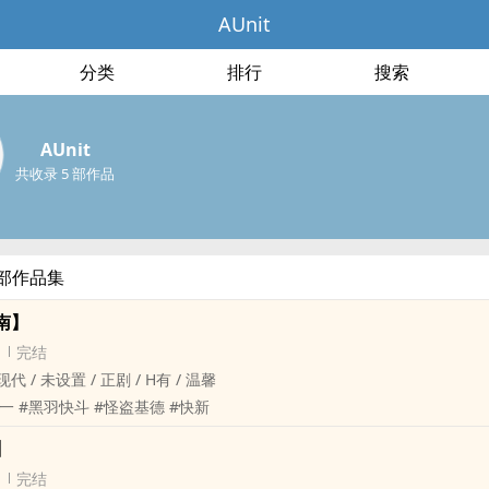
AUnit
分类
排行
搜索
AUnit
共收录 5 部作品
全部作品集
南】
完结
 现代 / 未设置 / 正剧 / H有 / 温馨
新一 #黑羽快斗 #怪盗基德 #快新
】
完结