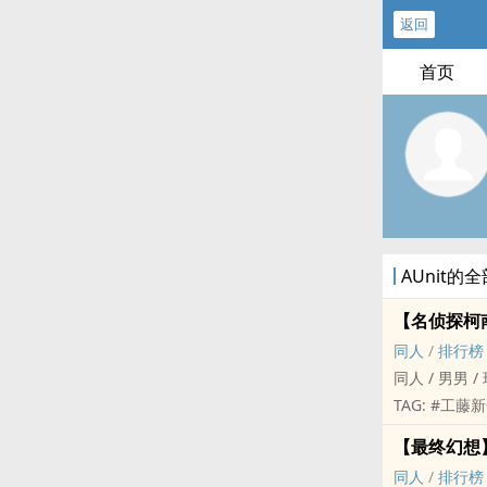
返回
首页
AUnit的
【名侦探柯
同人
/
排行榜
同人 / 男男 /
TAG: #工藤
【最终幻想
同人
/
排行榜