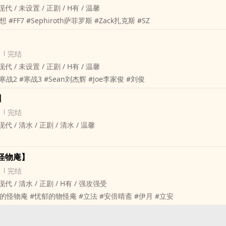
 现代 / 未设置 / 正剧 / H有 / 温馨
想 #FF7 #Sephiroth萨菲罗斯 #Zack扎克斯 #SZ
完结
 现代 / 未设置 / 正剧 / H有 / 温馨
 #寒战2 #寒战3 #Sean刘杰辉 #Joe李家俊 #刘俊
】
完结
现代 / 清水 / 正剧 / 清水 / 温馨
怪物庵】
完结
 现代 / 清水 / 正剧 / H有 / 强攻强受
愉快的怪物庵 #忧郁的物怪庵 #立法 #安倍晴斋 #伊月 #立安