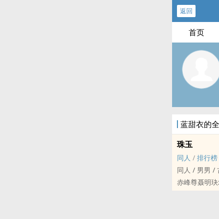
返回
首页
蓝甜衣的
珠玉
‍‍同‌人‎
/
排行榜
‍‍同‌人‎ / ‌男‍‍‎男‌
赤峰尊聂明玦