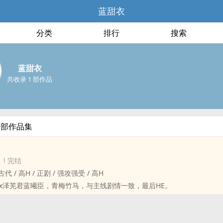
蓝甜衣
分类
排行
搜索
蓝甜衣
共收录 1 部作品
全部作品集
完结
 / 古代 / ‌‎‍高‌‌H‍‎ / 正剧 / 强攻强受 / ‌‎‍高‌‌H‍‎
x泽芜君蓝曦臣，青梅竹马，与主线剧情一致，最后HE。