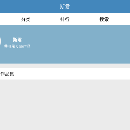
斯君
分类
排行
搜索
斯君
共收录 0 部作品
部作品集