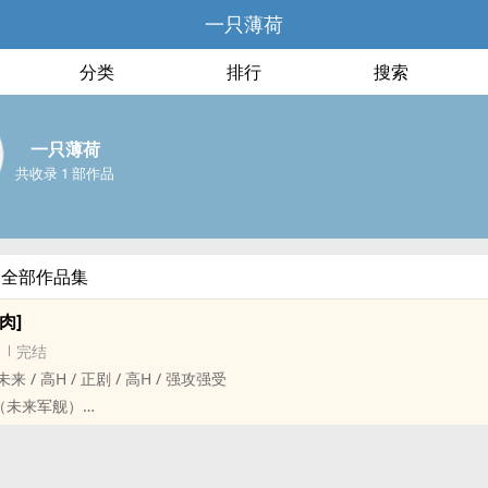
一只薄荷
分类
排行
搜索
一只薄荷
共收录 1 部作品
的全部作品集
肉]
完结
 ‍‎高‍‎‌H‎‍‌ / 正剧 / ‍‎高‍‎‌H‎‍‌ / 强攻强受
（未来军舰）
‍‌，3V3（不会换cp的，三对cp）。各种道具play，各种场地play。军舰，制服
虐。
薄荷每天都好困，求聊天求聊天求聊天