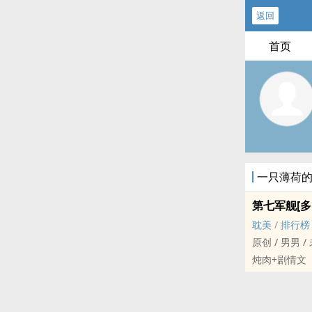
返回
首页
一只薄荷
第七军舰[多
耽美
/
排行榜
原创 / 男男 / 未来 /
炖肉+剧情文
‍‎高‍‎‌H‎
剧情，剧情不
微博——一只