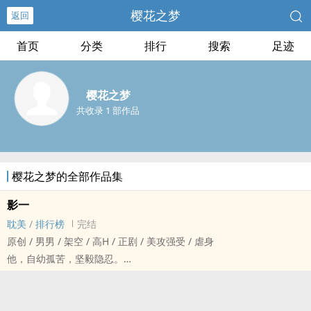
樱花之梦
返回
首页
分类
排行
搜索
足迹
樱花之梦
共收录 1 部作品
樱花之梦的全部作品集
影一
‍耽‍美‍‌‍
/
排行榜
完结
原创 / ‎‌男‌‍‎男‎‍‌ / 架空 / ‎高‎‎H‍‍ / 正剧 / 美攻强受 / 虐身
他，自幼孤苦，坚毅隐忍。
他，冷傲孤僻，睥睨天下。
他为仆，他为主。
他视他为天，唯命是从。