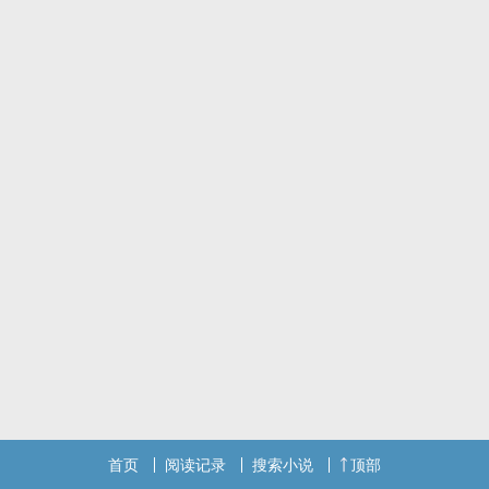
他视他如蝼蚁，任意踩之。
他为他失了心，只愿在暗处默默的注视着他。
他当他为替身，却在不知不觉中陷入了情网。
首页
阅读记录
搜索小说
顶部