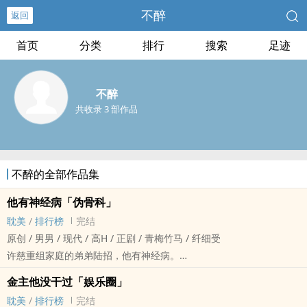
不醉
返回
首页
分类
排行
搜索
足迹
不醉
共收录 3 部作品
不醉的全部作品集
他有神经病「伪骨科」
‎耽‌‌美‌
/
排行榜
完结
原创 / ‎男‌‎‍男‌‌‍ / 现代 / ‌高‎‍H‎‌‎ / 正剧 / 青梅竹马 / 纤细受
许慈重组家庭的弟弟陆招，他有神经病。
许慈其实一直都知道。
金主他没干过「娱乐圈」
但陆招一直以来都表现得很正常，所以他没当回事，毕竟爸妈死后，
‎耽‌‌美‌
/
排行榜
完结
陆招就是他唯一的亲人了。