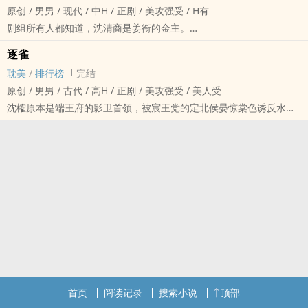
原创 / ‎男‌‎‍男‌‌‍ / 现代 / 中H / 正剧 / 美攻强受 / H有
直到某一天，有一个男生将许慈堵在学校门口跟他表白，被陆招看到
剧组所有人都知道，沈清商是姜衔的金主。
了……
给他房子给他车子给他剧本给他钱这些金主该做的事情沈清商都做
许慈发现，他弟弟好像疯了。
逐雀
了。
攻是反社会型人格障碍，攻击性极强，受是双性（为了搞一些怪东
‎耽‌‌美‌
/
排行榜
完结
来剧组探班接他上下学跟他见父母宠得他无法无天这些金主不该干的
西，但大概率不会生子）
原创 / ‎男‌‎‍男‌‌‍ / 古代 / ‌高‎‍H‎‌‎ / 正剧 / 美攻强受 / ‎‌‍美‌人‎受‎‎‌
事情沈清商也做了。
伪骨科，破镜重圆，因为攻的性格摆在那里，所以应该会有一些囚禁
沈榷原本是端王府的影卫首领，被宸王党的定北侯晏惊棠‎‍‌色‌‎诱‌反水
然后有一天，导演贼兮兮地凑到他面前，指着镜头里不小心拍到的姜
之类的……
了。
衔脖颈上的小草莓，一脸意味深长：“沈总，您也轻点折腾，小姜还是
推推专栏新书，古风权谋的：逐雀
事后他冷静地给自己找补：美色当前，不上不是男人。
个学生。”
简介：
而后一天，宸王问晏惊棠：“听说你房中叫了一晚，小‍‌‎美‌‍‎人‎滋味如
沈清商：“……”我不是我没有明明是他干的我还非缠着我再来一次。
沈榷原本是轩王府的影卫首领，被辰王党的定北侯晏惊棠‎‍‌色‌‎诱‌反水
何？”
沈清商是在大学城的学子广场见到的姜衔，他穿着一身黑色大衣，身
了。
晏惊棠揉着腰黑脸道：“技术太差。”
形又高又瘦，怀里抱着一把吉他唱歌，手指很漂亮。他擡起头看过来
事后他冷静地给自己找补：美色当前，不上不是男人。
蹲在树杈上听得清清楚楚的沈榷：“……”
的那一刻，沈清商第一次觉得，一见钟情真是个具象化的词。
而后某天，辰王问晏惊棠：“听说你房中叫了一晚，小‍‌‎美‌‍‎人‎滋味如
事后沈榷半夜爬床，贴着他的耳朵厮磨：“技术差是因为没有经验，我
而姜衔……
何？”
看主子嘴皮子耍得挺溜，想必是恢复得差不多了，不如陪我练练？”
他第一眼看见沈清商，就硬了。
晏惊棠揉着腰黑脸道：“技术太差。”
老婆不乖怎幺办呢，操一顿就好了。
娱乐圈文/美艳演员攻X温柔总裁受/受宠攻/双向奔赴
听得清清楚楚的沈榷：“……”
妖艳绿茶武力天花板攻X温润金贵黑心病‎‌‍美‌人‎受‎‎‌
OS：攻有一点变态，就一点……
事后沈榷半夜爬床，贴着他的耳朵厮磨：“技术差是因为没有经验，我
首页
阅读记录
搜索小说
顶部
攻有身份有目的，不会一直是影卫。
一点个人XP大乱斗“ψ（｀∇´）ψ，肉很柴，但还是不要脸地欢迎关注