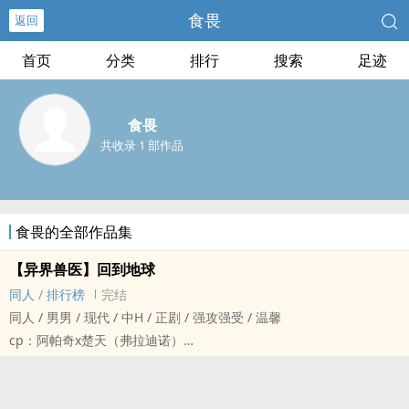
食畏
返回
首页
分类
排行
搜索
足迹
食畏
共收录 1 部作品
食畏的全部作品集
【异界兽医】回到地球
同人
/
排行榜
完结
同人 / 男男 / 现代 / 中H / 正剧 / 强攻强受 / 温馨
cp：阿帕奇x楚天（弗拉迪诺）
油炸包子的异界兽医小说同人文，特别萌楚天和阿帕奇这对⁄（⁄ ⁄•⁄ω⁄•⁄
⁄）⁄