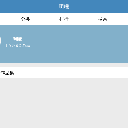
明曦
分类
排行
搜索
明曦
共收录 0 部作品
部作品集