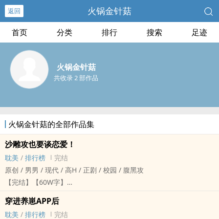
火锅金针菇
返回
首页
分类
排行
搜索
足迹
火锅金针菇
共收录 2 部作品
火锅金针菇的全部作品集
沙雕攻也要谈恋爱！
‍‌耽‎美‎‍
/
排行榜
完结
原创 / ‌‍‎男‍‌‎男‍ / 现代 / ‍‎高‍‍H‍ / 正剧 / 校园 / ‌腹‌‎黑‍‌‍攻
【完结】【60W字】
【‍‎‎1‍‎‌v‌1‌‎‍】【双性】【甜宠】【小情侣的爱爱日常】
穿进养崽APP后
❤️【正文文案】
‍‌耽‎美‎‍
/
排行榜
完结
江大少爷江晚照，天之骄子，是许沈鱼的舔狗。