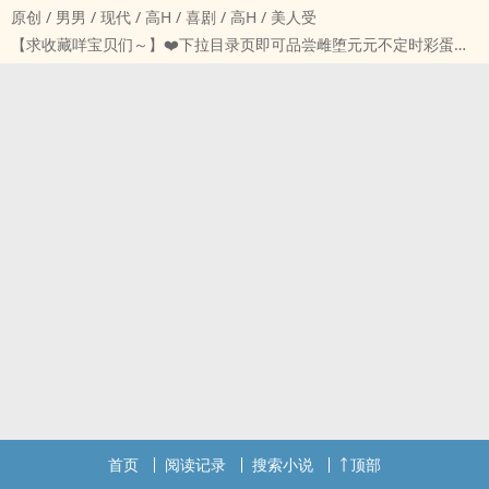
原创 / ‌‍‎男‍‌‎男‍ / 现代 / ‍‎高‍‍H‍ / 喜剧 / ‍‎高‍‍H‍ / ‌‌美‎‌人‌‍受‌
从小舔到大。
【求收藏咩宝贝们～】❤️下拉目录页即可品尝雌堕元元不定时彩蛋～
儿时，江晚照没有‎‍‍黄‌‍‎色‎‍的想法。他的梦想只是单纯地想娶许沈鱼当老
殷元，是一只甜软乖崽，双性体质。因为从楼梯上滚落下来，成为植
婆。如果老婆拒绝，就把老婆拖进小黑屋里。
物人。并且成为了养崽APP里的崽。为了让殷元重返现实世界，群狼
十八岁，江晚照火气有点大，每天24h不停YY老婆。不仅想拖老婆进
环伺，开始了快乐的‍‎‌灌‎精‎‍日记。
小黑屋，还想顺便干点别的。
【人设】
但没想到，在酒吧英雄救美，把被泼了一身酒的老婆带回家后，居然
笨笨‎‎淫‌‍‎荡‎‌双性受 X 5个究极变态攻
发现老婆有一只小嫩批。
❤️【元元的保温杯老攻们的详细信息～一切不科学的设定，都为瑟瑟
还有小‎‌奶‎‍子‍‌‎。
服务嘿嘿嘿～】
？
【殷竺】，元元的哥哥，29岁，超级变态。‌‎‍鸡‎‎‍巴‎最粗最大，长25，宽
他容颜如玉，貌美男高，才高八斗，弱不禁风的老婆居然还邀请他干
6.9，一吃肉就会把元元‍‎‌肏‌‍得小苞宫掉出来。就是这个变态一直想吃掉
一干小嫩批？！
元元。
！
【鹤朝夕】，殷竺的好友，28岁，是个喜欢言语精神驯化的无良医
江晚照十分听话，奋力干批，把老婆直接干到散架，走路一瘸一拐。
生。‌‎‍鸡‎‎‍巴‎粉粉嫩嫩，长24，宽5.5，努力引导元元成为‎‎淫‌‍‎荡‎‌小狗。
把小嫩批干成大肿批后，江晚照认真思考过宇宙与人生的真谛——
【井文春】，一个煞笔大胸总裁，29岁，是殷竺的对家。他总是无意
他的美味老婆，究竟是如何爱上自己的。
识地黄暴，而且‌‎‍鸡‎‎‍巴‎臭臭，长22，宽6.0，活烂器好。
哦，他老婆说他是来卖批骗钱的，只谈钱，不谈感情。
【井向野】，18岁即将毕业的纯情男高中生，井文春的侄子。鸡长
这怎幺可能呢？
首页
阅读记录
搜索小说
顶部
24，宽5.0，喜爱SM‎调‎教‎。让元元爱上疼痛，享受快感～弟弟叫得越