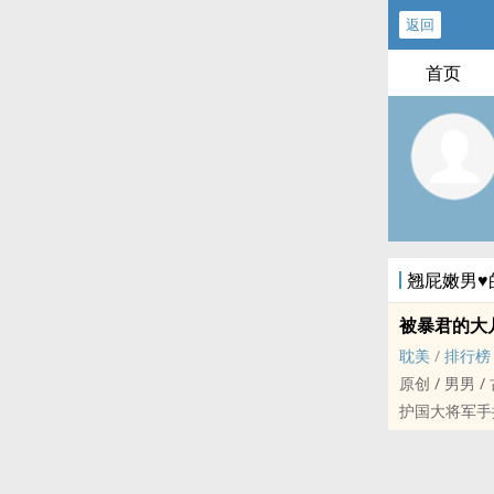
返回
首页
翘屁嫩男♥
被暴君的大
‍耽‎‍美‌‎‍
/
排行榜
原创 / ‎男‎‌男‎‍ / 
护国大将军手
子。
彼时妻子已经
十六年后，大