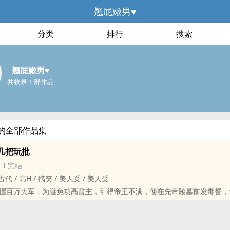
翘屁嫩男♥️
分类
排行
搜索
翘屁嫩男♥️
共收录 1 部作品
️的全部作品集
几把玩批
完结
古代 / ‍高‌H‎‌ / 搞笑 / ‌美‎人‌受‍‎ / ‌美‎人‌受‍‎
握百万大军，为避免功高震主，引得帝王不满，便在先帝陵墓前发毒誓，
怀胎九月，帝王特准他妻子生下这一胎，若是女娃，便留下，若是男娃，
将军战死沙场。