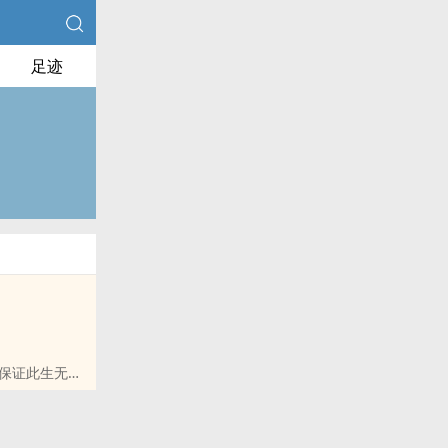
足迹
保证此生无
便就地处决。