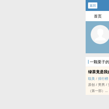
返回
首页
一颗栗子
绿茶竟是我
‌‍‍耽‌美‎‍‎
/
排行榜
原创 / ‌‎男‎男‌‍ / 
（第一部）
自从被绿茶系
在完成任务就能
刚开始任务都