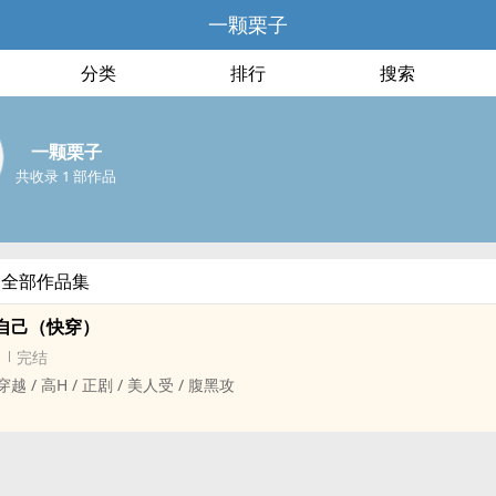
一颗栗子
分类
排行
搜索
一颗栗子
共收录 1 部作品
的全部作品集
自己（快穿）
完结
穿越 / ‌‍‎高‌H‎‍‎ / 正剧 / ‎美‍人‌受‌‌ / ‍腹‌黑‌‎攻
统绑定后，姜茶觉得自己从头发丝到名字都变茶了。
复活长生的‍‌诱‍‌‌惑‍‌‌下，他开始进入各个小说位面，完成系统布置的攻略
还挺正常的，直到被他茶过的主角们一脸认真的找上门，跟他说：“茶茶