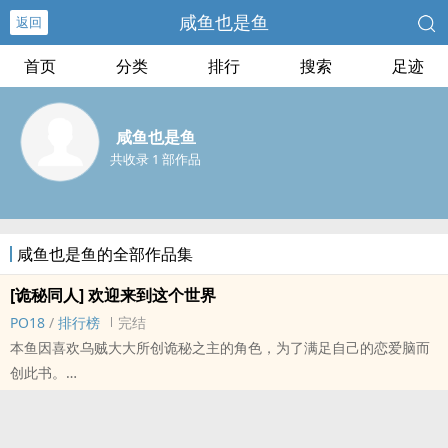
咸鱼也是鱼
返回
首页
分类
排行
搜索
足迹
咸鱼也是鱼
共收录 1 部作品
咸鱼也是鱼的全部作品集
[诡秘同人] 欢迎来到这个世界
PO18
/
排行榜
完结
本鱼因喜欢乌贼大大所创诡秘之主的角色，为了满足自己的恋爱脑而
创此书。
新人写手，处女作，文笔不精，不喜勿喷。
故事剧情线按原文设定延伸，内容与床戏各半，努力维持原作角色不
ooc，剧情线男主：