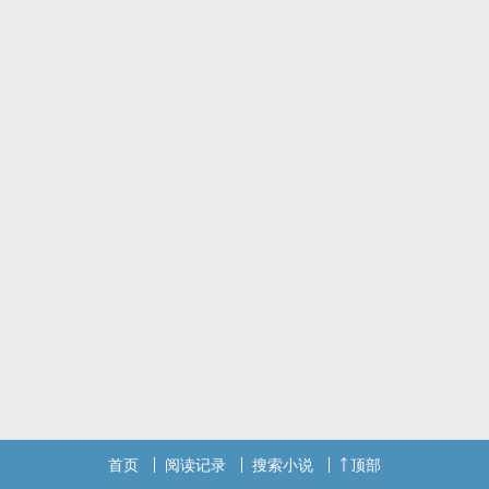
伯利特·亚伯拉罕、阿蒙、梅迪奇、克莱恩·莫雷蒂（周明瑞）、天尊⋯
等。
结局爱情线单一向，绝不开后宫，绝不！
文章描述手法偏以第二人称，你（女主）为主。女主剧情设定并不讨
喜（预警，所以不喜欢可以别代入！），但这也是立场不同导致。
后期会解释，主要希望读者可以耐着性子，保持良好口德阅读，谢谢
～
那么，欢迎各位来到这非凡魔药的诡秘世界～
繁体版NPH奇幻穿越二创
首页
阅读记录
搜索小说
顶部