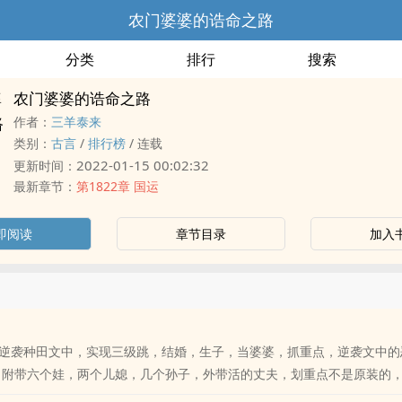
农门婆婆的诰命之路
分类
排行
搜索
农门婆婆的诰命之路
作者：
三羊泰来
类别：
古言
/
排行榜
/
连载
2022-01-15 00:02:32
更新时间：
最新章节：
第1822章 国运
即阅读
章节目录
加入
逆袭种田文中，实现三级跳，结婚，生子，当婆婆，抓重点，逆袭文中的
说，附带六个娃，两个儿媳，几个孙子，外带活的丈夫，划重点不是原装的