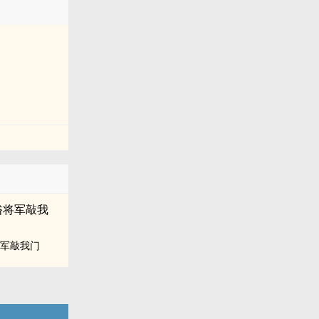
将军敲我门