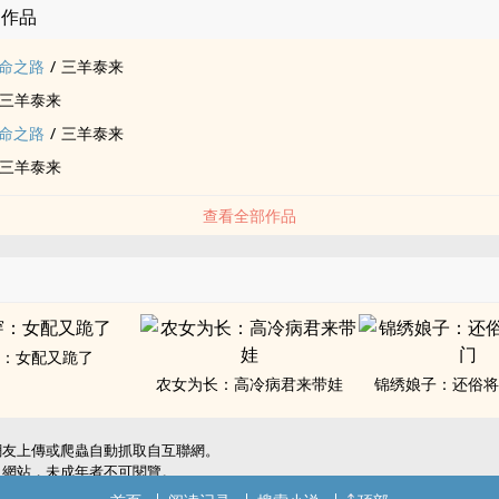
的作品
命之路
/
三羊泰来
三羊泰来
命之路
/
三羊泰来
三羊泰来
查看全部作品
：女配又跪了
农女为长：高冷病君来带娃
锦绣娘子：还俗
網友上傳或爬蟲自動抓取自互聯網。
級網站，未成年者不可閱覽。
犯了您的權利，敬請聯系我們。