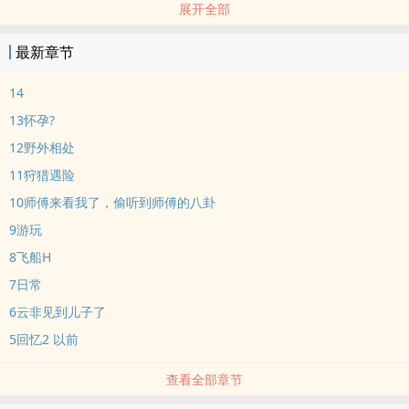
展开全部
夏云非十分心动，上了黑船。倒霉的夏云非和贩卖水晶的头子坐在了
一个船舱。
最新章节
马上就要到阿尔法星球了，遇到阿尔法星系的警察入船检查。船上全
部人员被带进附近的湮海监狱，夏云非疑是贩卖水晶的同伙，可怜夏
14
云非是个孤儿，连个能够保释他的人也没有，倒霉的进入监狱，有期
13怀孕?
徒刑四年。
12野外相处
典狱长A是个‎‌美‌人‎‍，第一眼就让夏云非心动。监狱里的食物太难吃
11狩猎遇险
了，顿顿土豆加营养剂，有同样烦恼的典狱长让夏云非过来照顾他的
饮食起居。
10师傅来看我了，偷听到师傅的八卦
夏云非悄悄观察典狱长的一切，包括午睡。
9游玩
典狱长今天有些发热，还遇到鬼鬼祟祟的夏云非，这不赶紧收拾一下
8飞船H
这个不听话的B
7日常
主角受：表面顺从，一直在想办法为自己谋取利益
6云非见到儿子了
主角攻：表面冷漠，实际非常看重感情，是纯爱战士
5回忆2 以前
查看全部章节