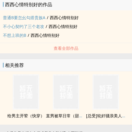
西西心情特别好的作品
普通B要怎幺勾搭贵族A
/
西西心情特别好
不小心契约了三个老攻
/
西西心情特别好
不想上班的B
/
西西心情特别好
查看全部作品
相关推荐
给男主开荤（快穿）
直男被草日常（甜，NP）
[总受]‎轮‍‍奸‍‌骚浪‎‌美‌人‎‍NP