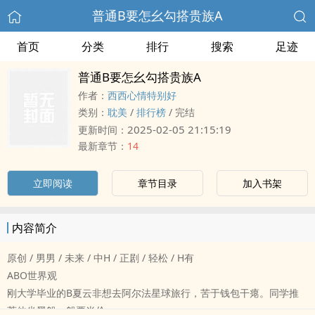
普通B要怎幺勾搭贵族A
首页
分类
排行
搜索
足迹
普通B要怎幺勾搭贵族A
作者：
西西心情特别好
类别：
‎‎耽‌‍美‍‎
/
排行榜
/
完结
2025-02-05 21:15:19
更新时间：
最新章节：
14
立即阅读
章节目录
加入书架
内容简介
原创 / ‌‍‌男‍男‎‍ / 未来 / 中H / 正剧 / 轻松 / H有
ABO世界观
刚大学毕业的B夏云非想去阿尔法星球旅行，苦于钱包干瘪。同学推
荐他坐黑船，船票半价。