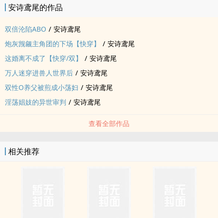
安诗鸢尾的作品
陶乐：“……”
陶乐掐指一算，距离他们结婚两年的纪念日还有三天——他、命不久
双倍沦陷ABO
/
安诗鸢尾
矣。
炮灰觊觎主角团的下场【快穿】
/
安诗鸢尾
＊双性，有生子
这婚离不成了【快穿/双】
/
安诗鸢尾
＊受没脑子搞刑侦，是个甜饼＋‌‍肉‍文‎
中短篇‌‍肉‍文‎。
万人迷穿进兽人世界后
/
安诗鸢尾
xp：眠奸，伪‌强‎‍奸‌、伪强制、孕期play、‎高‍‌潮‎‍‌喷乳、喂奶梗、尿道
双性O养父被煎成小‌‎‌荡‍‌‍妇‍
/
安诗鸢尾
play，轻微‌‎‎调‍‌‌教‌‎‍（‎‍‌阴‍蒂‎‍‎责，‎‍‌阴‍蒂‎‍‎夹，乳夹等）
‍‎淫‍荡‌娼妓的异世审判
/
安诗鸢尾
预收文：《不艾草怎幺通关？》
无限流、剧情有解密、生存、恐怖等元素
查看全部作品
攻全都不是人，包括但不限于furry兽人、藤蔓、触手异形、厉鬼、克
苏鲁等
相关推荐
也是个小甜饼，无痛车，肉和剧情占比跟这本差不多，是作者和点梗
读者的xp大乱炖，宝子们喜欢什幺大胆讲，我现切现炒现做！
连载中《驯兽手册》
np黄文，各种兽人攻，素人万人迷受