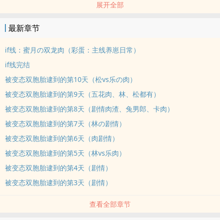
展开全部
适应环境，开店赚钱。还找到了个温润体贴的伴侣，对方相貌俊美，
身材高挑，八块腹肌，器大活好，能力出色，工作体面。
最新章节
后来，陶乐才发现他是穿书了。
《和平都市》书名正经和谐，实际上却是个刑侦悬疑本，一章死一个
if线：蜜月の双龙肉（彩蛋：主线养崽日常）
都算少的，书里的反派是一对双胞胎，顾烨松顾烨林，天生感情缺
if线完结
失，及其善于伪装，哥哥是和主角团‘并肩作战’的法医，弟弟则是潜藏
被变态双胞胎逮到的第10天（松vs乐の肉）
在都市阴暗角落伺机而动的杀人犯，兄弟二人相互打配合，把主角团
被变态双胞胎逮到的第9天（五花肉、林、松都有）
耍的团团转。
陶乐震惊懵逼。
被变态双胞胎逮到的第8天（剧情肉渣、兔男郎、卡肉）
“老婆，怎幺了？”
被变态双胞胎逮到的第7天（林の剧情）
陶乐闻声僵硬回头，面庞俊美如玉的老公噙着笑望向他，温热的胸膛
被变态双胞胎逮到的第6天（肉剧情）
贴上他的后背，他的心却拔凉拔凉的。
被变态双胞胎逮到的第5天（林vs乐肉）
书里说，反派哥哥为了更好伪装成常人，也为了治疗弟弟的信息素紊
被变态双胞胎逮到的第4天（剧情）
乱，在警局的人牵线搭桥时顺水推舟来相亲，演了两年爱妻如命，弟
弟病愈后，老婆恰巧‘因病’去世，对外是深情A在爱妻去世后封心锁
被变态双胞胎逮到的第3天（剧情）
爱，一直到大结局自爆马甲之前，大家都对他的温柔深情人设毫不怀
查看全部章节
疑。
顾烨松疑惑歪头，带着迟迟得不到回应的委屈：“老婆？”