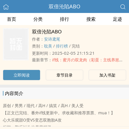
双倍沦陷ABO
首页
分类
排行
搜索
足迹
双倍沦陷ABO
作者：
安诗鸢尾
类别：
‌耽‎美‎‌‌
/
排行榜
/
完结
2025-02-05 21:15:21
更新时间：
最新章节：
if线：蜜月の双龙肉（彩蛋：主线养崽日常）
立即阅读
章节目录
加入书架
内容简介
原创 / ‎男‎男‎‎‌ / 现代 / ‎‍高‎‍H‌‍ / 搞笑 / ‎‍高‎‍H‌‍ / ‍美‎人‎‌‎受‌‍
【正文已完结、番外if线更新中。求收藏和推荐票票、mua！】
心大乐观甜O受VS变态双胞胎A攻
起初，陶乐以为他是穿越了。