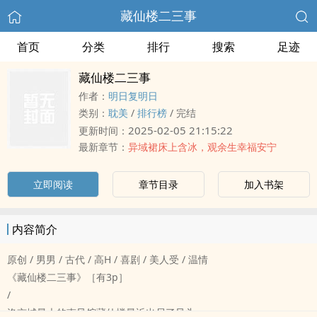
藏仙楼二三事
首页
分类
排行
搜索
足迹
藏仙楼二三事
作者：
明日复明日
类别：
‌‎耽‎‌美‍‎‌
/
排行榜
/
完结
2025-02-05 21:15:22
更新时间：
最新章节：
异域裙床上含冰，观余生幸福安宁
立即阅读
章节目录
加入书架
内容简介
原创 / ‌‎‌男‎‍男‍ / 古代 / ‎高‍H‎ / 喜剧 / ‎‌‎美‎人‍‎‎受‍ / 温情
《藏仙楼二三事》［有3p］
/
洛京城最大的南风馆藏仙楼最近出尽了风头