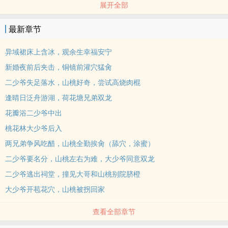
展开全部
先是三元及第的状元郎声势浩大的迎娶了楼内魁首玉笙
接着皇商李家大公子竟随后也八擡大轿娶走了新魁首小山桃
最新章节
达官贵人娶花楼魁首这样的事可不多见，何况是这样不藏着掖着的，
众人齐齐盯着这两家的动向，最后却发现根本没有热闹可看
异域裙床上含冰，观余生幸福安宁
这两家分明一家比一家和谐，一家比一家恩爱
新婚夜前后夹击，铜镜前灌穴猛‌‎肏‌‌
1.
二少爷失足落水，山桃好奇，尝试高烧‌肉‌‍棍‍
顾怀礼X玉笙
逢晴日泛舟游湖，荷花塘兄弟双龙
温柔忠犬书生攻X甜心软糯‎‌‎美‎人‍‎‎受‍
2.
花瓣浴二少爷中出
李介泓X山桃X李松之
桃花林大少爷后入
霸道强势‎‎‌腹‎‌‎黑‍‌攻X可爱直球双性受X热情奶狗少爷攻
两兄弟争风吃醋，山桃全勤挨‌‎肏‌‌（舔穴，涂蜜）
二少爷要名分，山桃左右为难，大少爷同意双龙
二少爷逃出祠堂，撞见大哥和山桃别院脐橙
大少爷‍‎‌开‍‍苞‍‎‎花穴，山桃被拐回家
查看全部章节