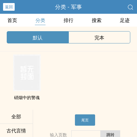
分类 - 军事
返回
首页
分类
排行
搜索
足迹
默认
完本
硝烟中的警魂
全部
尾页
古代言情
输入页数