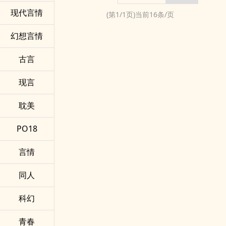
现代言情
(第
1
/
1
页)当前
16
条/页
幻想言情
古言
现言
耽美
PO18
言情
同人
科幻
青春