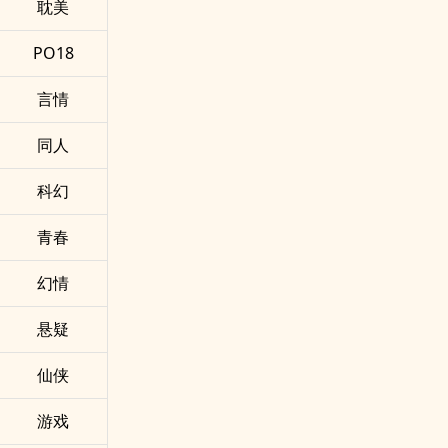
耽美
PO18
言情
同人
科幻
青春
幻情
悬疑
仙侠
游戏