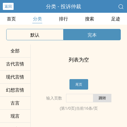
分类 - 投诉仲裁
返回
首页
分类
排行
搜索
足迹
默认
完本
全部
列表为空
古代言情
现代言情
尾页
幻想言情
输入页数
古言
(第
1
/
0
页)当前
16
条/页
现言